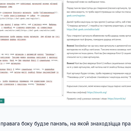
 правага боку будзе панэль, на якой знаходзіцца пр