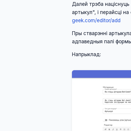
Далей трэба націснуць 
артыкул", і перайсці н
geek.com/editor/add
Пры стварэнні артыкула
адпаведныя палі формы
Напрыклад: