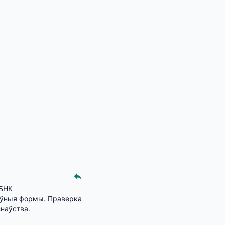
БНК 
тыўныя формы. Праверка 
наўства.