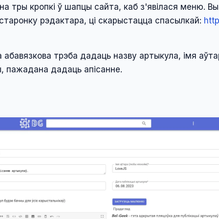
на тры кропкі ў шапцы сайта, каб з'явілася меню. В
а старонку рэдактара, ці скарыстацца спасылкай:
http
 абавязкова трэба дадаць назву артыкула, імя аўтар
, пажадана дадаць апісанне.