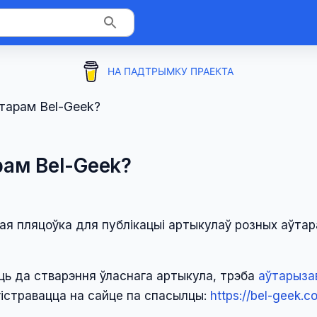
НА ПАДТРЫМКУ ПРАЕКТА
ўтарам Bel-Geek?
рам Bel-Geek?
ая пляцоўка для публікацыі артыкулаў розных аўтар
ць да стварэння ўласнага артыкула, трэба
аўтарыза
гістравацца на сайце па спасылцы:
https://bel-geek.c