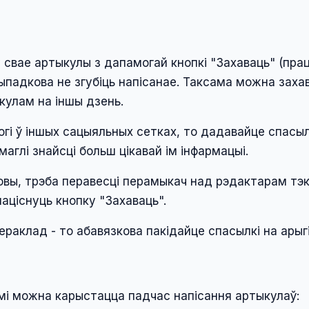
 свае артыкулы з дапамогай кнопкі "Захаваць" (пра
ыпадкова не згубіць напісанае. Таксама можна захав
кулам на іншы дзень.
гі ў іншых сацыяльных сетках, то дадавайце спасылкі
аглі знайсці больш цікавай ім інфармацыі.
овы, трэба перавесці перамыкач над рэдактарам тэк
націснуць кнопку "Захаваць".
пераклад - то абавязкова пакідайце спасылкі на арыг
імі можна карыстацца падчас напісання артыкулаў: