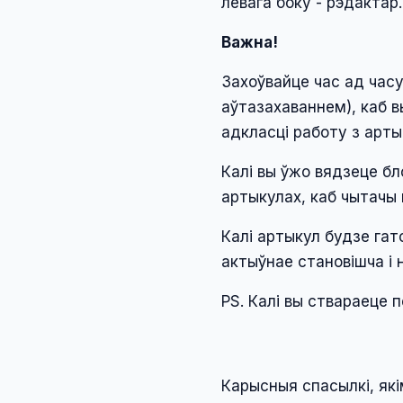
левага боку - рэдактар.
Важна!
Захоўвайце час ад часу
аўтазахаваннем), каб в
адкласці работу з арты
Калі вы ўжо вядзеце бло
артыкулах, каб чытачы м
Калі артыкул будзе гат
актыўнае становішча і 
PS. Калі вы ствараеце 
Карысныя спасылкі, як