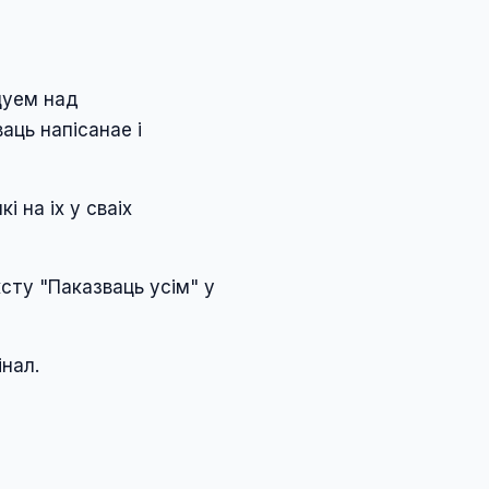
цуем над
аць напісанае і
 на іх у сваіх
сту "Паказваць усім" у
інал.