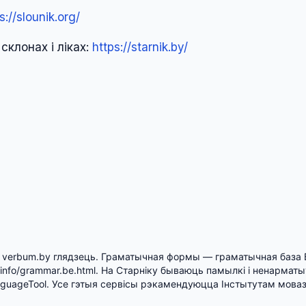
s://slounik.org/
склонах і ліках:
https://starnik.by/
а verbum.by глядзець. Граматычная формы — граматычная база 
s.info/grammar.be.html. На Старніку бываюць памылкі і ненарма
guageTool. Усе гэтыя сервісы рэкамендуюцца Інстытутам моваз