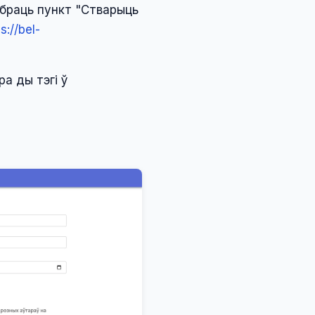
ыбраць пункт "Стварыць
s://bel-
а ды тэгі ў