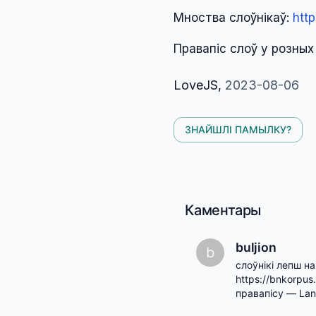
Мноства слоўнікаў:
http
Правапіс слоў у розных 
LoveJS
,
2023-08-06
ЗНАЙШЛІ ПАМЫЛКУ?
Каментары
buljion
b
слоўнікі лепш н
https://bnkorpu
правапісу — Lan