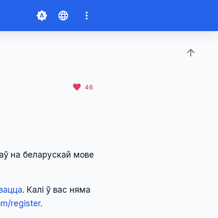
46
аў на беларускай мове
вацца
. Калі ў вас няма
om/register
.