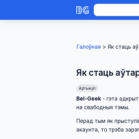
Галоўная
>
Як стаць а
Як стаць аўта
Артыкул
Bel-Geek
- гэта адкрыт
на свабодныя тэмы.
Перад тым як прыступі
акаунта, то трэба зарэ