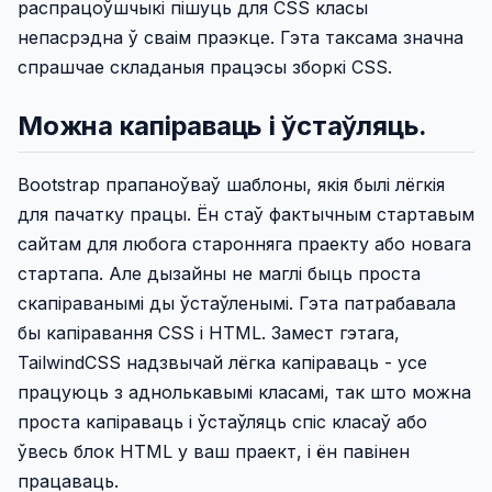
распрацоўшчыкі пішуць для CSS класы
непасрэдна ў сваім праэкце. Гэта таксама значна
спрашчае складаныя працэсы зборкі CSS.
Можна капіраваць і ўстаўляць.
Bootstrap прапаноўваў шаблоны, якія былі лёгкія
для пачатку працы. Ён стаў фактычным стартавым
сайтам для любога старонняга праекту або новага
стартапа. Але дызайны не маглі быць проста
скапіраванымі ды ўстаўленымі. Гэта патрабавала
бы капіравання CSS і HTML. Замест гэтага,
TailwindCSS надзвычай лёгка капіраваць - усе
працуюць з аднолькавымі класамі, так што можна
проста капіраваць і ўстаўляць спіс класаў або
ўвесь блок HTML у ваш праект, і ён павінен
працаваць.