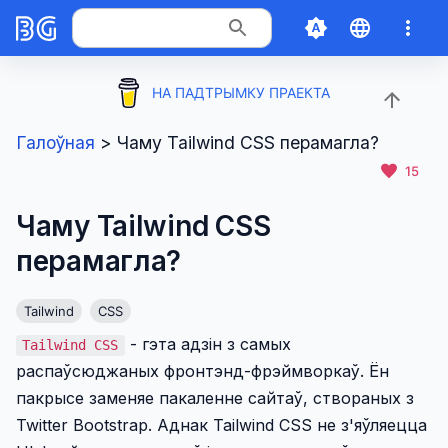
НА ПАДТРЫМКУ ПРАЕКТА
Галоўная
>
Чаму Tailwind CSS перамагла?
15
Чаму Tailwind CSS
перамагла?
Tailwind
CSS
- гэта адзін з самых
Tailwind CSS
распаўсюджаных фронтэнд-фрэймворкаў. Ён
пакрысе заменяе пакаленне сайтаў, створаных з
Twitter Bootstrap. Аднак Tailwind CSS не з'яўляецца