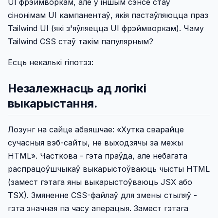
UI фрэймворкам, але ў іншым сэнсе стаў
сінонімам UI кампанентаў, якія пастаўляюцца праз
Tailwind UI (які з'яўляецца UI фрэймворкам). Чаму
Tailwind CSS стаў такім папулярным?
Есць некалькі гіпотэз:
Незалежнасць ад логікі
выкарыстання.
Лозунг на сайце абвяшчае: «Хутка сварайце
сучасныя вэб-сайты, не выходзячы за межы
HTML». Часткова - гэта праўда, але небагата
распрацоўшчыкаў выкарыстоўваюць чысты HTML
(замест гэтага яны выкарыстоўваюць JSX або
TSX). Змяненне CSS-файлаў для змены стыляў -
гэта значная па часу аперацыя. Замест гэтага