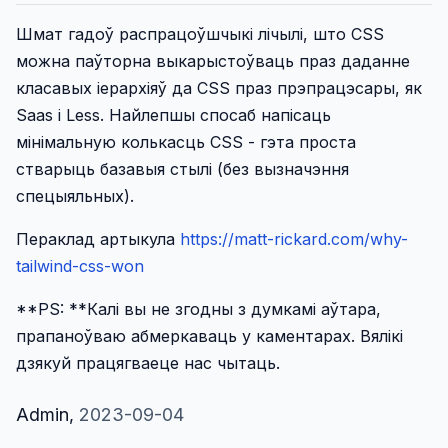
Шмат гадоў распрацоўшчыкі лічылі, што CSS
можна паўторна выкарыстоўваць праз даданне
класавых іерархіяў да CSS праз прэпрацэсары, як
Saas і Less. Найлепшы спосаб напісаць
мінімальную колькасць CSS - гэта проста
стварыць базавыя стылі (без вызначэння
спецыяльных).
Пераклад артыкула
https://matt-rickard.com/why-
tailwind-css-won
**PS: **Калі вы не згодны з думкамі аўтара,
прапаноўваю абмеркаваць у каментарах. Вялікі
дзякуй працягваеце нас чытаць.
Admin
,
2023-09-04